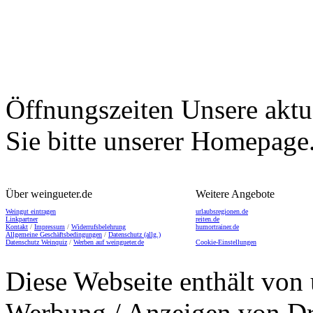
Öffnungszeiten
Unsere aktu
Sie bitte unserer Homepage
Über weingueter.de
Weitere Angebote
Weingut eintragen
urlaubsregionen.de
Linkpartner
reiten.de
Kontakt
/
Impressum
/
Widerrufsbelehrung
humortrainer.de
Allgemeine Geschäftsbedingungen
/
Datenschutz (allg.)
Datenschutz Weinquiz
/
Werben auf weingueter.de
Cookie-Einstellungen
Diese Webseite enthält von 
Werbung / Anzeigen von Dri