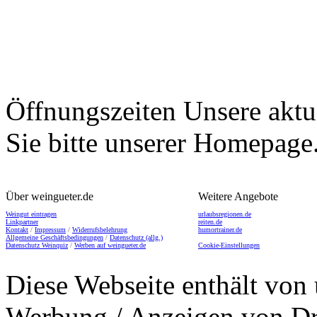
Öffnungszeiten
Unsere aktu
Sie bitte unserer Homepage
Über weingueter.de
Weitere Angebote
Weingut eintragen
urlaubsregionen.de
Linkpartner
reiten.de
Kontakt
/
Impressum
/
Widerrufsbelehrung
humortrainer.de
Allgemeine Geschäftsbedingungen
/
Datenschutz (allg.)
Datenschutz Weinquiz
/
Werben auf weingueter.de
Cookie-Einstellungen
Diese Webseite enthält von 
Werbung / Anzeigen von Dri