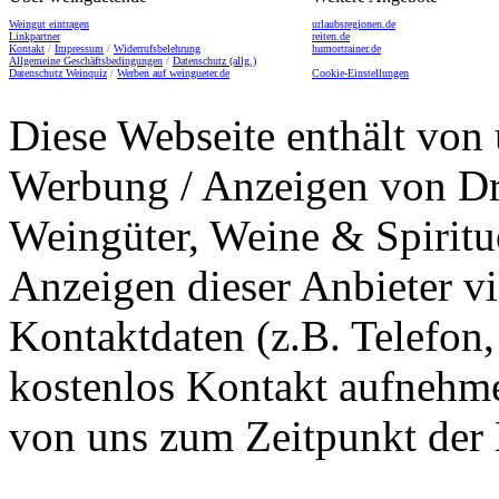
Weingut eintragen
urlaubsregionen.de
Linkpartner
reiten.de
Kontakt
/
Impressum
/
Widerrufsbelehrung
humortrainer.de
Allgemeine Geschäftsbedingungen
/
Datenschutz (allg.)
Datenschutz Weinquiz
/
Werben auf weingueter.de
Cookie-Einstellungen
Diese Webseite enthält von 
Werbung / Anzeigen von Dri
Weingüter, Weine & Spiritu
Anzeigen dieser Anbieter v
Kontaktdaten (z.B. Telefon
kostenlos Kontakt aufnehme
von uns zum Zeitpunkt der E