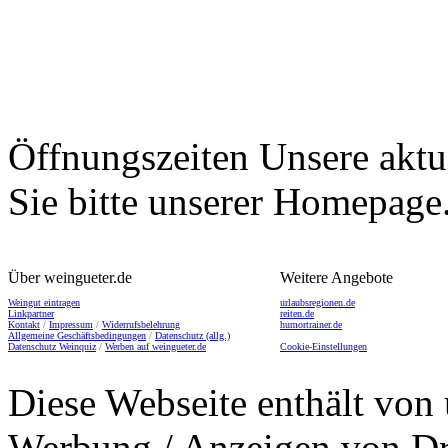
Öffnungszeiten
Unsere aktu
Sie bitte unserer Homepage
Über weingueter.de
Weitere Angebote
Weingut eintragen
urlaubsregionen.de
Linkpartner
reiten.de
Kontakt
/
Impressum
/
Widerrufsbelehrung
humortrainer.de
Allgemeine Geschäftsbedingungen
/
Datenschutz (allg.)
Datenschutz Weinquiz
/
Werben auf weingueter.de
Cookie-Einstellungen
Diese Webseite enthält von 
Werbung / Anzeigen von Dri