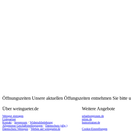
Öffnungszeiten
Unsere aktuellen Öffungszeiten entnehmen Sie bitte
Über weingueter.de
Weitere Angebote
Weingut eintragen
urlaubsregionen.de
Linkpartner
reiten.de
Kontakt
/
Impressum
/
Widerrufsbelehrung
humortrainer.de
Allgemeine Geschäftsbedingungen
/
Datenschutz (allg.)
Datenschutz Weinquiz
/
Werben auf weingueter.de
Cookie-Einstellungen