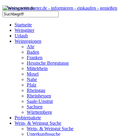
Startseite
Weingüter
Urlaub
Weinregionen
Ahr
Baden
Franken
Hessische Bergstrasse
Mittelrhein
Mosel
Nahe
Pfalz
Rheingau
Rheinhessen
Saale-Unstrut
Sachsen
Württemberg
Probierpakete
Wein- & Weingut Suche
Wein- & Weingut Suche
Unterkunftssuche