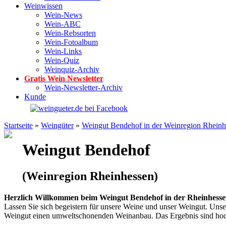
Weinwissen
Wein-News
Wein-ABC
Wein-Rebsorten
Wein-Fotoalbum
Wein-Links
Wein-Quiz
Weinquiz-Archiv
Gratis Wein Newsletter
Wein-Newsletter-Archiv
Kunde
Startseite
»
Weingüter
»
Weingut Bendehof in der Weinregion Rheinh
Weingut Bendehof
(Weinregion Rheinhessen)
Herzlich Willkommen beim Weingut Bendehof in der Rheinhesse
Lassen Sie sich begeistern für unsere Weine und unser Weingut. Uns
Weingut einen umweltschonenden Weinanbau. Das Ergebnis sind hoch