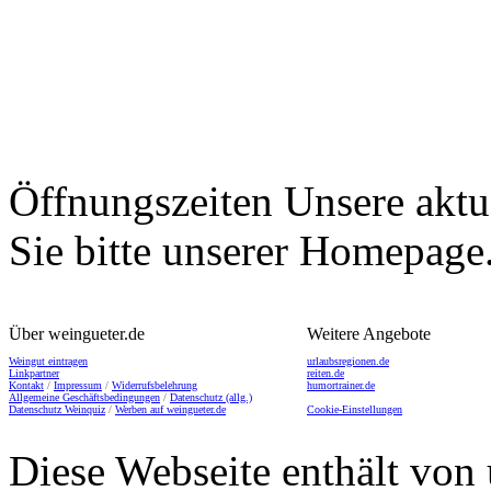
Öffnungszeiten
Unsere aktu
Sie bitte unserer Homepage
Über weingueter.de
Weitere Angebote
Weingut eintragen
urlaubsregionen.de
Linkpartner
reiten.de
Kontakt
/
Impressum
/
Widerrufsbelehrung
humortrainer.de
Allgemeine Geschäftsbedingungen
/
Datenschutz (allg.)
Datenschutz Weinquiz
/
Werben auf weingueter.de
Cookie-Einstellungen
Diese Webseite enthält von 