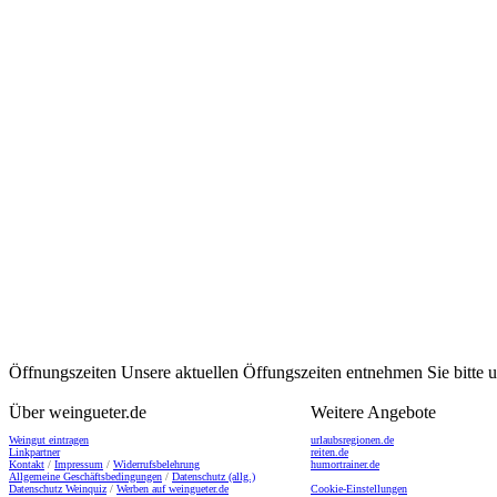
Öffnungszeiten
Unsere aktuellen Öffungszeiten entnehmen Sie bitte
Über weingueter.de
Weitere Angebote
Weingut eintragen
urlaubsregionen.de
Linkpartner
reiten.de
Kontakt
/
Impressum
/
Widerrufsbelehrung
humortrainer.de
Allgemeine Geschäftsbedingungen
/
Datenschutz (allg.)
Datenschutz Weinquiz
/
Werben auf weingueter.de
Cookie-Einstellungen