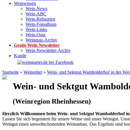
Weinwissen
Wein-News
Wein-ABC
Wein-Rebsorten
Wein-Fotoalbum
Wein-Links
Wein-Quiz
Weinquiz-Archiv
Gratis Wein Newsletter
Wein-Newsletter-Archiv
Kunde
Startseite
»
Weingüter
»
Wein- und Sektgut Wambolderhof in der Wei
Wein- und Sektgut Wambold
(Weinregion Rheinhessen)
Herzlich Willkommen beim Wein- und Sektgut Wambolderhof in 
Lassen Sie sich begeistern für unsere Weine und unser Weingut. Uns
Weingut einen umweltschonenden Weinanbau. Das Ergebnis sind hoch