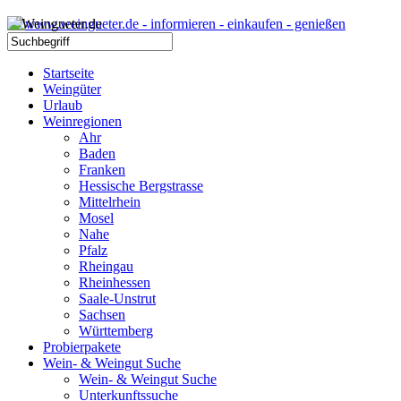
Startseite
Weingüter
Urlaub
Weinregionen
Ahr
Baden
Franken
Hessische Bergstrasse
Mittelrhein
Mosel
Nahe
Pfalz
Rheingau
Rheinhessen
Saale-Unstrut
Sachsen
Württemberg
Probierpakete
Wein- & Weingut Suche
Wein- & Weingut Suche
Unterkunftssuche