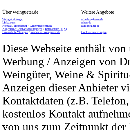
Über weingueter.de
Weitere Angebote
Weingut eintragen
urlaubsregionen.de
Linkpartner
reiten.de
Kontakt
/
Impressum
/
Widerrufsbelehrung
humortrainer.de
Allgemeine Geschäftsbedingungen
/
Datenschutz (allg.)
Datenschutz Weinquiz
/
Werben auf weingueter.de
Cookie-Einstellungen
Diese Webseite enthält von 
Werbung / Anzeigen von Dri
Weingüter, Weine & Spiritu
Anzeigen dieser Anbieter v
Kontaktdaten (z.B. Telefon
kostenlos Kontakt aufnehme
von uns zum Zeitpunkt der E