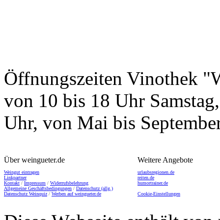
Öffnungszeiten
Vinothek "W
von 10 bis 18 Uhr Samstag,
Uhr, von Mai bis September
Über weingueter.de
Weitere Angebote
Weingut eintragen
urlaubsregionen.de
Linkpartner
reiten.de
Kontakt
/
Impressum
/
Widerrufsbelehrung
humortrainer.de
Allgemeine Geschäftsbedingungen
/
Datenschutz (allg.)
Datenschutz Weinquiz
/
Werben auf weingueter.de
Cookie-Einstellungen