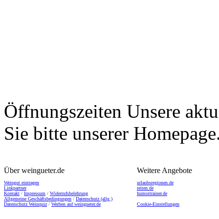
Öffnungszeiten
Unsere aktu
Sie bitte unserer Homepage
Über weingueter.de
Weitere Angebote
Weingut eintragen
urlaubsregionen.de
Linkpartner
reiten.de
Kontakt
/
Impressum
/
Widerrufsbelehrung
humortrainer.de
Allgemeine Geschäftsbedingungen
/
Datenschutz (allg.)
Datenschutz Weinquiz
/
Werben auf weingueter.de
Cookie-Einstellungen