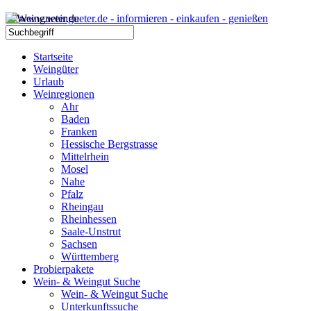
Startseite
Weingüter
Urlaub
Weinregionen
Ahr
Baden
Franken
Hessische Bergstrasse
Mittelrhein
Mosel
Nahe
Pfalz
Rheingau
Rheinhessen
Saale-Unstrut
Sachsen
Württemberg
Probierpakete
Wein- & Weingut Suche
Wein- & Weingut Suche
Unterkunftssuche