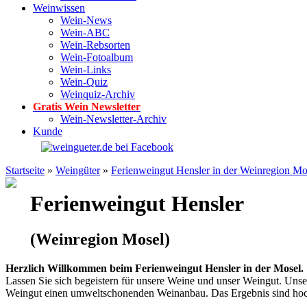
Weinwissen
Wein-News
Wein-ABC
Wein-Rebsorten
Wein-Fotoalbum
Wein-Links
Wein-Quiz
Weinquiz-Archiv
Gratis Wein Newsletter
Wein-Newsletter-Archiv
Kunde
Startseite
»
Weingüter
»
Ferienweingut Hensler in der Weinregion Mo
Ferienweingut Hensler
(Weinregion Mosel)
Herzlich Willkommen beim Ferienweingut Hensler in der Mosel.
Lassen Sie sich begeistern für unsere Weine und unser Weingut. Uns
Weingut einen umweltschonenden Weinanbau. Das Ergebnis sind hoch