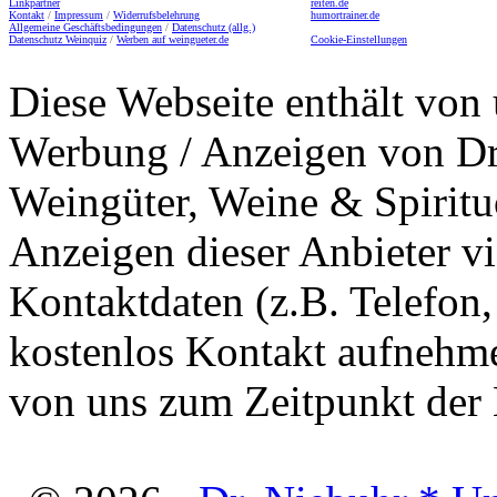
Linkpartner
reiten.de
Kontakt
/
Impressum
/
Widerrufsbelehrung
humortrainer.de
Allgemeine Geschäftsbedingungen
/
Datenschutz (allg.)
Datenschutz Weinquiz
/
Werben auf weingueter.de
Cookie-Einstellungen
Diese Webseite enthält von 
Werbung / Anzeigen von Dri
Weingüter, Weine & Spiritu
Anzeigen dieser Anbieter v
Kontaktdaten (z.B. Telefon
kostenlos Kontakt aufnehme
von uns zum Zeitpunkt der E