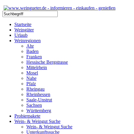
Startseite
Weingüter
Urlaub
Weinregionen
Ahr
Baden
Franken
Hessische Bergstrasse
Mittelrhein
Mosel
Nahe
Pfalz
Rheingau
Rheinhessen
Saale-Unstrut
Sachsen
Württemberg
Probierpakete
Wein- & Weingut Suche
Wein- & Weingut Suche
Unterkunftssuche