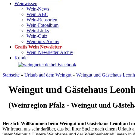
Weinwissen
Wein-News
Wein-ABC
Wein-Rebsorten
Wein-Fotoalbum
Wein-Links
Wein-Quiz
Weinquiz-Archiv
Gratis Wein Newsletter
Wein-Newsletter-Archiv
Kunde
Startseite
»
Urlaub auf dem Weingut
»
Weingut und Gästehaus Leonh
Weingut und Gästehaus Leon
(Weinregion Pfalz - Weingut und Gäste
Herzlich Willkommen beim Weingut und Gästehaus Leonhard in 
Wir freuen uns sehr darüber, das bei Ihrer Suche nach einem Urlaub 
unser Weingut. Unsere Weinberge und der Weinbaubetrieb liegen in d