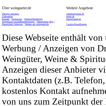
Über weingueter.de
Weitere Angebote
Weingut eintragen
urlaubsregionen.de
Linkpartner
reiten.de
Kontakt
/
Impressum
/
Widerrufsbelehrung
humortrainer.de
Allgemeine Geschäftsbedingungen
/
Datenschutz (allg.)
Datenschutz Weinquiz
/
Werben auf weingueter.de
Cookie-Einstellungen
Diese Webseite enthält von 
Werbung / Anzeigen von Dri
Weingüter, Weine & Spiritu
Anzeigen dieser Anbieter v
Kontaktdaten (z.B. Telefon
kostenlos Kontakt aufnehme
von uns zum Zeitpunkt der E