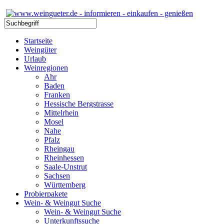
Startseite
Weingüter
Urlaub
Weinregionen
Ahr
Baden
Franken
Hessische Bergstrasse
Mittelrhein
Mosel
Nahe
Pfalz
Rheingau
Rheinhessen
Saale-Unstrut
Sachsen
Württemberg
Probierpakete
Wein- & Weingut Suche
Wein- & Weingut Suche
Unterkunftssuche