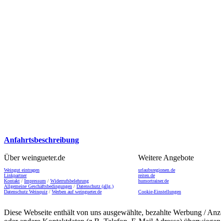
Anfahrtsbeschreibung
Über weingueter.de
Weitere Angebote
Weingut eintragen
urlaubsregionen.de
Linkpartner
reiten.de
Kontakt
/
Impressum
/
Widerrufsbelehrung
humortrainer.de
Allgemeine Geschäftsbedingungen
/
Datenschutz (allg.)
Datenschutz Weinquiz
/
Werben auf weingueter.de
Cookie-Einstellungen
Diese Webseite enthält von uns ausgewählte, bezahlte Werbung / Anze