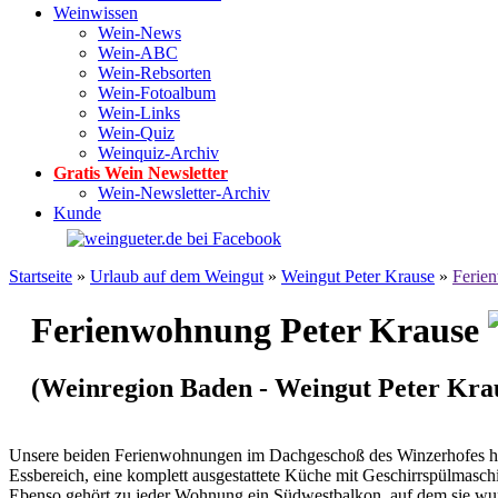
Weinwissen
Wein-News
Wein-ABC
Wein-Rebsorten
Wein-Fotoalbum
Wein-Links
Wein-Quiz
Weinquiz-Archiv
Gratis Wein Newsletter
Wein-Newsletter-Archiv
Kunde
Startseite
»
Urlaub auf dem Weingut
»
Weingut Peter Krause
»
Ferie
Ferienwohnung Peter Krause
(Weinregion Baden - Weingut Peter Kra
Unsere beiden Ferienwohnungen im Dachgeschoß des Winzerhofes hab
Essbereich, eine komplett ausgestattete Küche mit Geschirrspülmasch
Ebenso gehört zu jeder Wohnung ein Südwestbalkon, auf dem sie wu