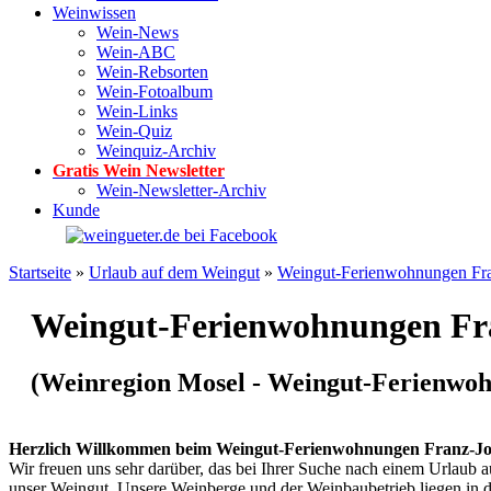
Weinwissen
Wein-News
Wein-ABC
Wein-Rebsorten
Wein-Fotoalbum
Wein-Links
Wein-Quiz
Weinquiz-Archiv
Gratis Wein Newsletter
Wein-Newsletter-Archiv
Kunde
Startseite
»
Urlaub auf dem Weingut
»
Weingut-Ferienwohnungen Fra
Weingut-Ferienwohnungen Fra
(Weinregion Mosel - Weingut-Ferienwoh
Herzlich Willkommen beim Weingut-Ferienwohnungen Franz-Jose
Wir freuen uns sehr darüber, das bei Ihrer Suche nach einem Urlaub 
unser Weingut. Unsere Weinberge und der Weinbaubetrieb liegen in 