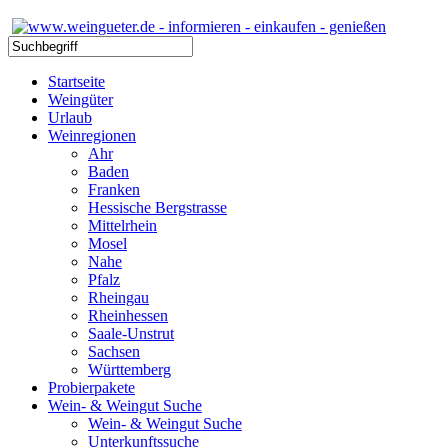
Startseite
Weingüter
Urlaub
Weinregionen
Ahr
Baden
Franken
Hessische Bergstrasse
Mittelrhein
Mosel
Nahe
Pfalz
Rheingau
Rheinhessen
Saale-Unstrut
Sachsen
Württemberg
Probierpakete
Wein- & Weingut Suche
Wein- & Weingut Suche
Unterkunftssuche