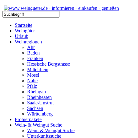
Startseite
Weingüter
Urlaub
Weinregionen
Ahr
Baden
Franken
Hessische Bergstrasse
Mittelrhein
Mosel
Nahe
Pfalz
Rheingau
Rheinhessen
Saale-Unstrut
Sachsen
Württemberg
Probierpakete
Wein- & Weingut Suche
Wein- & Weingut Suche
Unterkunftssuche