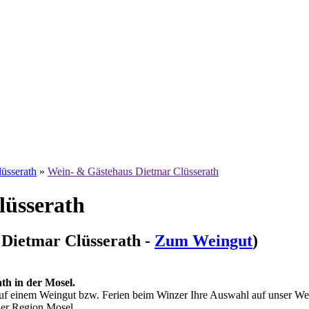
üsserath
»
Wein- & Gästehaus Dietmar Clüsserath
lüsserath
 Dietmar Clüsserath -
Zum Weingut
)
h in der Mosel.
auf einem Weingut bzw. Ferien beim Winzer Ihre Auswahl auf unser Wein
der Region Mosel.