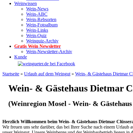
Weinwissen
Wein-News
Wein-ABC
Wein-Rebsorten
Wein-Fotoalbum
Wein-Links
Wein-Quiz
Weinquiz-Archiv
Gratis Wein Newsletter
Wein-Newsletter-Archiv
Kunde
Startseite
»
Urlaub auf dem Weingut
»
Wein- & Gästehaus Dietmar Cl
Wein- & Gästehaus Dietmar C
(Weinregion Mosel - Wein- & Gästehaus
Herzlich Willkommen beim Wein- & Gästehaus Dietmar Clüsserat
Wir freuen uns sehr darüber, das bei Ihrer Suche nach einem Urlaub 
unser Weingut. Unsere Weinberge und der Weinbaubetrieb liegen in 