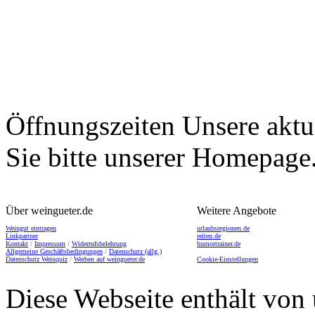
Öffnungszeiten
Unsere aktu
Sie bitte unserer Homepage
Über weingueter.de
Weitere Angebote
Weingut eintragen
urlaubsregionen.de
Linkpartner
reiten.de
Kontakt
/
Impressum
/
Widerrufsbelehrung
humortrainer.de
Allgemeine Geschäftsbedingungen
/
Datenschutz (allg.)
Datenschutz Weinquiz
/
Werben auf weingueter.de
Cookie-Einstellungen
Diese Webseite enthält von 