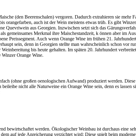
sche (den Beerenschalen) vergoren. Dadurch extrahieren sie mehr Fa
is orangefarben, auch ist der Wein meistens etwas trüb. Es gibt Winze
orene Quevriwein aus Georgien. Inzwischen setzt sich das Gärungsverfah
 als gemeinsames Merkmal ihre Maischestandzeit, k önnen aber im Aus
obene Preissegment. Auch wenn Orange Wine im frühen 21. Jahrhundert ei
berhaupt sein, denn in Georgien stellte man wahrscheinlich schon vor r
Weinbereitung bis heute gehalten. Im späten 20. Jahrhundert verbreitet
che Winzer Orange Wine.
 einfach (ohne großen oenologischen Aufwand) produziert werden. Dies
ileibe nicht alle Naturweine ein Orange Wine sein, denn es lassen si
:
nd bewirtschaftet werden. Ökologischer Weinbau ist durchaus eine sehr
ei dem auf jede Anreicherung verzichtet wird: Diese spielt beim moder