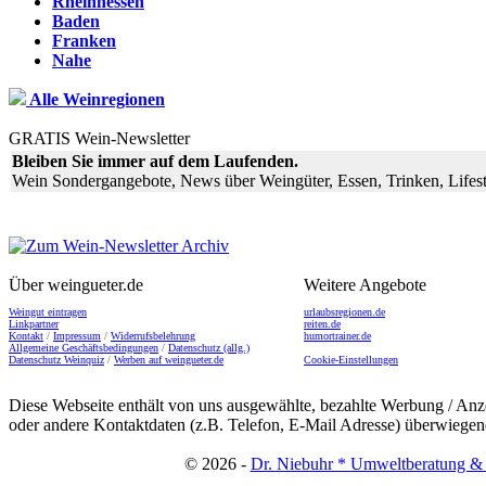
Rheinhessen
Baden
Franken
Nahe
Alle Weinregionen
GRATIS Wein-Newsletter
Bleiben Sie immer auf dem Laufenden.
Wein Sondergangebote, News über Weingüter, Essen, Trinken, Lifest
Über weingueter.de
Weitere Angebote
Weingut eintragen
urlaubsregionen.de
Linkpartner
reiten.de
Kontakt
/
Impressum
/
Widerrufsbelehrung
humortrainer.de
Allgemeine Geschäftsbedingungen
/
Datenschutz (allg.)
Datenschutz Weinquiz
/
Werben auf weingueter.de
Cookie-Einstellungen
Diese Webseite enthält von uns ausgewählte, bezahlte Werbung / Anze
oder andere Kontaktdaten (z.B. Telefon, E-Mail Adresse) überwiegend
© 2026 -
Dr. Niebuhr * Umweltberatung & 