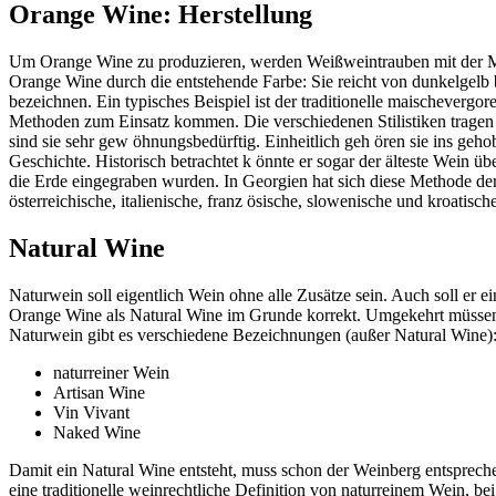
Orange Wine: Herstellung
Um Orange Wine zu produzieren, werden Weißweintrauben mit der Mai
Orange Wine durch die entstehende Farbe: Sie reicht von dunkelgelb b
bezeichnen. Ein typisches Beispiel ist der traditionelle maischeverg
Methoden zum Einsatz kommen. Die verschiedenen Stilistiken tragen
sind sie sehr gew öhnungsbedürftig. Einheitlich geh ören sie ins geh
Geschichte. Historisch betrachtet k önnte er sogar der älteste Wein ü
die Erde eingegraben wurden. In Georgien hat sich diese Methode der 
österreichische, italienische, franz ösische, slowenische und kroatis
Natural Wine
Naturwein soll eigentlich Wein ohne alle Zusätze sein. Auch soll er
Orange Wine als Natural Wine im Grunde korrekt. Umgekehrt müssen be
Naturwein gibt es verschiedene Bezeichnungen (außer Natural Wine)
naturreiner Wein
Artisan Wine
Vin Vivant
Naked Wine
Damit ein Natural Wine entsteht, muss schon der Weinberg entspreche
eine traditionelle weinrechtliche Definition von naturreinem Wein, b