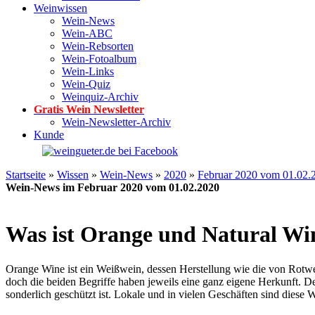
Weinwissen
Wein-News
Wein-ABC
Wein-Rebsorten
Wein-Fotoalbum
Wein-Links
Wein-Quiz
Weinquiz-Archiv
Gratis Wein Newsletter
Wein-Newsletter-Archiv
Kunde
Startseite
»
Wissen
»
Wein-News
»
2020
»
Februar 2020 vom 01.02.
Wein-News im Februar 2020 vom 01.02.2020
Was ist Orange und Natural Wi
Orange Wine ist ein Weißwein, dessen Herstellung wie die von Rotw
doch die beiden Begriffe haben jeweils eine ganz eigene Herkunft. 
sonderlich geschützt ist. Lokale und in vielen Geschäften sind diese