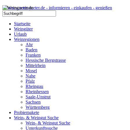
Startseite
Weingüter
Urlaub
Weinregionen
Ahr
Baden
Franken
Hessische Bergstrasse
Mittelrhein
Mosel
Nahe
Pfalz
Rheingau
Rheinhessen
Saale-Unstrut
Sachsen
Württemberg
Probierpakete
Wein- & Weingut Suche
Wein- & Weingut Suche
Unterkunftssuche