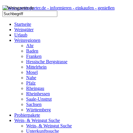
Startseite
Weingüter
Urlaub
Weinregionen
Ahr
Baden
Franken
Hessische Bergstrasse
Mittelrhein
Mosel
Nahe
Pfalz
Rheingau
Rheinhessen
Saale-Unstrut
Sachsen
Württemberg
Probierpakete
Wein- & Weingut Suche
Wein- & Weingut Suche
Unterkunftssuche