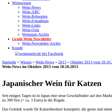
Weinwissen
Wein-News
Wein-ABC
Wein-Rebsorten
Wein-Fotoalbum
Wein-Links
Wein-Quiz
Weinquiz-Archiv
Gratis Wein Newsletter
Wein-Newsletter-Archiv
Kunde
Startseite
»
Wissen
»
Wein-News
»
2013
»
Oktober 2013 vom 18.10.
Wein-News im Oktober 2013 vom 18.10.2013
Japanischer Wein für Katzen
Seit einigen Tagen ist in Japan eine neue Geschäftsidee auf den Ma
zu 399 Yen (= ca. 3 Euro) in die Regale.
Das Getränk wurde für Katzenbesitzer konzipiert, die gerne mal ein