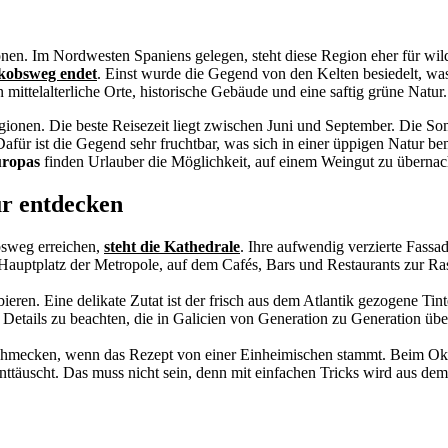
nen. Im Nordwesten Spaniens gelegen, steht diese Region eher für wil
akobsweg endet
. Einst wurde die Gegend von den Kelten besiedelt, was
mittelalterliche Orte, historische Gebäude und eine saftig grüne Natur.
gionen. Die beste Reisezeit liegt zwischen Juni und September. Die S
ür ist die Gegend sehr fruchtbar, was sich in einer üppigen Natur bem
uropas
finden Urlauber die Möglichkeit, auf einem Weingut zu übernac
ur entdecken
obsweg erreichen,
steht die Kathedrale
. Ihre aufwendig verzierte Fassa
 Hauptplatz der Metropole, auf dem Cafés, Bars und Restaurants zur Ras
bieren. Eine delikate Zutat ist der frisch aus dem Atlantik gezogene Tin
e Details zu beachten, die in Galicien von Generation zu Generation übe
schmecken, wenn das Rezept von einer Einheimischen stammt. Beim Okt
ttäuscht. Das muss nicht sein, denn mit einfachen Tricks wird aus dem 