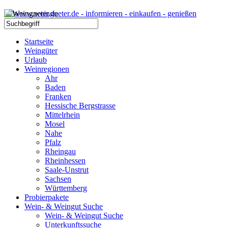
Startseite
Weingüter
Urlaub
Weinregionen
Ahr
Baden
Franken
Hessische Bergstrasse
Mittelrhein
Mosel
Nahe
Pfalz
Rheingau
Rheinhessen
Saale-Unstrut
Sachsen
Württemberg
Probierpakete
Wein- & Weingut Suche
Wein- & Weingut Suche
Unterkunftssuche