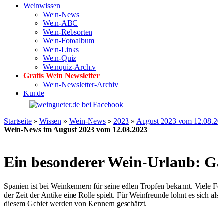
Weinwissen
Wein-News
Wein-ABC
Wein-Rebsorten
Wein-Fotoalbum
Wein-Links
Wein-Quiz
Weinquiz-Archiv
Gratis Wein Newsletter
Wein-Newsletter-Archiv
Kunde
Startseite
»
Wissen
»
Wein-News
»
2023
»
August 2023 vom 12.08.
Wein-News im August 2023 vom 12.08.2023
Ein besonderer Wein-Urlaub: Ga
Spanien ist bei Weinkennern für seine edlen Tropfen bekannt. Viele F
der Zeit der Antike eine Rolle spielt. Für Weinfreunde lohnt es sich
diesem Gebiet werden von Kennern geschätzt.