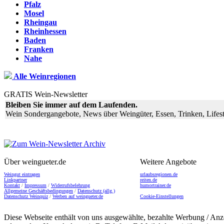
Pfalz
Mosel
Rheingau
Rheinhessen
Baden
Franken
Nahe
Alle Weinregionen
GRATIS Wein-Newsletter
Bleiben Sie immer auf dem Laufenden.
Wein Sondergangebote, News über Weingüter, Essen, Trinken, Lifest
Über weingueter.de
Weitere Angebote
Weingut eintragen
urlaubsregionen.de
Linkpartner
reiten.de
Kontakt
/
Impressum
/
Widerrufsbelehrung
humortrainer.de
Allgemeine Geschäftsbedingungen
/
Datenschutz (allg.)
Datenschutz Weinquiz
/
Werben auf weingueter.de
Cookie-Einstellungen
Diese Webseite enthält von uns ausgewählte, bezahlte Werbung / Anze