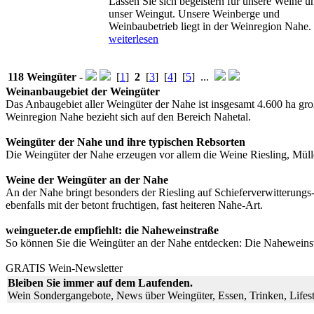
Lassen Sie sich begeistern für unsere Weine u
unser Weingut. Unsere Weinberge und
Weinbaubetrieb liegt in der Weinregion Nahe. .
weiterlesen
118 Weingüter
-
[
1
]
2
[
3
] [
4
] [
5
] ...
Weinanbaugebiet der Weingüter
Das Anbaugebiet aller Weingüter der Nahe ist insgesamt 4.600 ha gr
Weinregion Nahe bezieht sich auf den Bereich Nahetal.
Weingüter der Nahe und ihre typischen Rebsorten
Die Weingüter der Nahe erzeugen vor allem die Weine Riesling, Mül
Weine der Weingüter an der Nahe
An der Nahe bringt besonders der Riesling auf Schieferverwitterung
ebenfalls mit der betont fruchtigen, fast heiteren Nahe-Art.
weingueter.de empfiehlt: die Naheweinstraße
So können Sie die Weingüter an der Nahe entdecken: Die Naheweinstra
GRATIS Wein-Newsletter
Bleiben Sie immer auf dem Laufenden.
Wein Sondergangebote, News über Weingüter, Essen, Trinken, Lifest