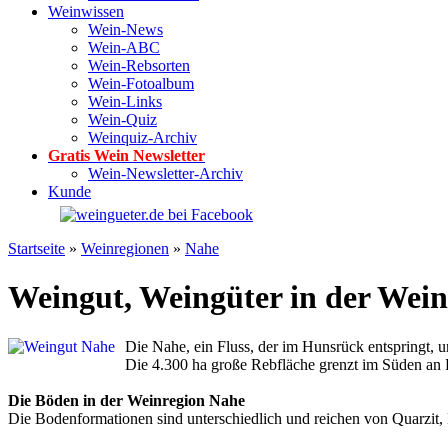
Weinwissen
Wein-News
Wein-ABC
Wein-Rebsorten
Wein-Fotoalbum
Wein-Links
Wein-Quiz
Weinquiz-Archiv
Gratis Wein Newsletter
Wein-Newsletter-Archiv
Kunde
Startseite
»
Weinregionen
»
Nahe
Weingut, Weingüter in der Wei
Die Nahe, ein Fluss, der im Hunsrück entspringt,
Die 4.300 ha große Rebfläche grenzt im Süden an 
Die Böden in der Weinregion Nahe
Die Bodenformationen sind unterschiedlich und reichen von Quarzit, 