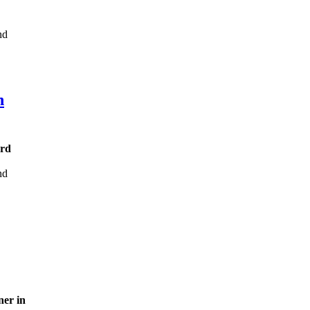
nd
n
ard
nd
er in