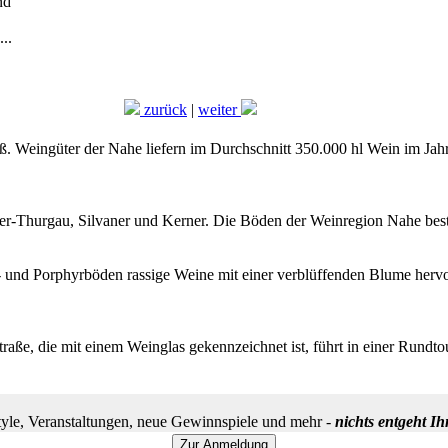
nd
..
zurück
|
weiter
oß. Weingüter der Nahe liefern im Durchschnitt 350.000 hl Wein im Ja
ler-Thurgau, Silvaner und Kerner. Die Böden der Weinregion Nahe bes
s- und Porphyrböden rassige Weine mit einer verblüffenden Blume herv
ße, die mit einem Weinglas gekennzeichnet ist, führt in einer Rundto
yle, Veranstaltungen, neue Gewinnspiele und mehr -
nichts entgeht I