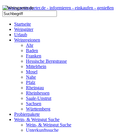
Startseite
Weingüter
Urlaub
Weinregionen
Ahr
Baden
Franken
Hessische Bergstrasse
Mittelrhein
Mosel
Nahe
Pfalz
Rheingau
Rheinhessen
Saale-Unstrut
Sachsen
Württemberg
Probierpakete
Wein- & Weingut Suche
Wein- & Weingut Suche
Unterkunftssuche