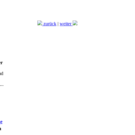
zurück
|
weiter
er
nd
..
he
a