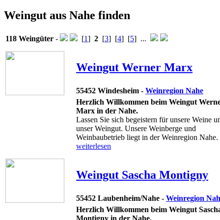
Weingut aus Nahe finden
118 Weingüter
-
[
1
]
2
[
3
] [
4
] [
5
] ...
Weingut Werner Marx
55452 Windesheim -
Weinregion Nahe
Herzlich Willkommen beim Weingut Wern
Marx in der Nahe.
Lassen Sie sich begeistern für unsere Weine u
unser Weingut. Unsere Weinberge und
Weinbaubetrieb liegt in der Weinregion Nahe. .
weiterlesen
Weingut Sascha Montigny
55452 Laubenheim/Nahe -
Weinregion Na
Herzlich Willkommen beim Weingut Sasch
Montigny in der Nahe.