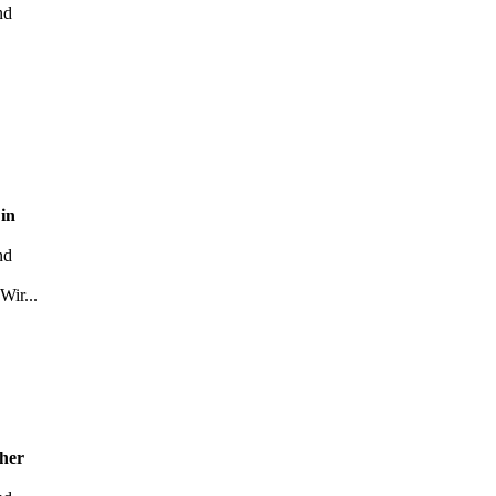
nd
in
nd
Wir...
her