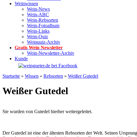
Weinwissen
Wein-News
Wein-ABC
Wein-Rebsorten
Wein-Fotoalbum
Wein-Links
Wein-Quiz
Weinquiz-Archiv
Gratis Wein Newsletter
Wein-Newsletter-Archiv
Kunde
Startseite
»
Wissen
»
Rebsorten
»
Weißer Gutedel
Weißer Gutedel
Sie wurden von Gutedel hierher weitergeleitet.
Der Gutedel ist eine der ältesten Rebsorten der Welt. Seinen Ursprun