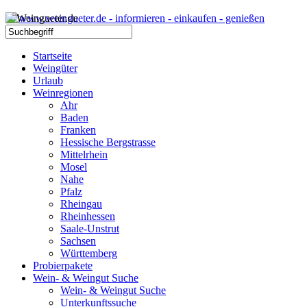
Startseite
Weingüter
Urlaub
Weinregionen
Ahr
Baden
Franken
Hessische Bergstrasse
Mittelrhein
Mosel
Nahe
Pfalz
Rheingau
Rheinhessen
Saale-Unstrut
Sachsen
Württemberg
Probierpakete
Wein- & Weingut Suche
Wein- & Weingut Suche
Unterkunftssuche