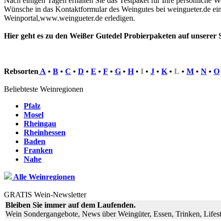
Nach einigen Tagen erhalten Sie das Testpaket für Ihre persönliche W
Wünsche in das Kontaktformular des Weingutes bei weingueter.de ei
Weinportal,www.weingueter.de erledigen.
Hier geht es zu den Weißer Gutedel Probierpaketen auf unserer 
Rebsorten
A
•
B
•
C
•
D
•
E
•
F
•
G
•
H
•
I
•
J
•
K
•
L
•
M
•
N
•
O
Beliebteste Weinregionen
Pfalz
Mosel
Rheingau
Rheinhessen
Baden
Franken
Nahe
Alle Weinregionen
GRATIS Wein-Newsletter
Bleiben Sie immer auf dem Laufenden.
Wein Sondergangebote, News über Weingüter, Essen, Trinken, Lifest