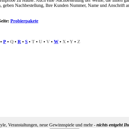
einprobe zu Hause. Auch eine Nachbestellung der Weine, die Ihnen ganz
n, geben Nachbestellung, Ihre Kunden Nummer, Name und Anschrift an
Seite:
Probierpakete
•
P
•
Q
•
R
•
S
•
T
•
U
•
V
•
W
•
X
•
Y
•
Z
yle, Veranstaltungen, neue Gewinnspiele und mehr -
nichts entgeht I