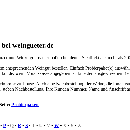
bei weingueter.de
inzer und Winzergenossenschaften bei denen Sie direkt aus mehr als 2
em entsprechenden Weingut bestellen. Einfach Probierpaket(e) auswähl
Neukunde, wenn Vorauskasse angegeben ist, bitte den ausgewiesenen Be
einprobe zu Hause. Auch eine Nachbestellung der Weine, die Ihnen ganz
n, geben Nachbestellung, Ihre Kunden Nummer, Name und Anschrift an
Seite:
Probierpakete
•
P
•
Q
•
R
•
S
•
T
•
U
•
V
•
W
•
X
•
Y
•
Z