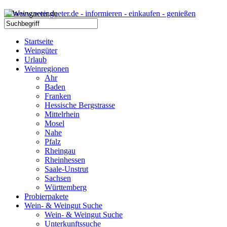
Startseite
Weingüter
Urlaub
Weinregionen
Ahr
Baden
Franken
Hessische Bergstrasse
Mittelrhein
Mosel
Nahe
Pfalz
Rheingau
Rheinhessen
Saale-Unstrut
Sachsen
Württemberg
Probierpakete
Wein- & Weingut Suche
Wein- & Weingut Suche
Unterkunftssuche