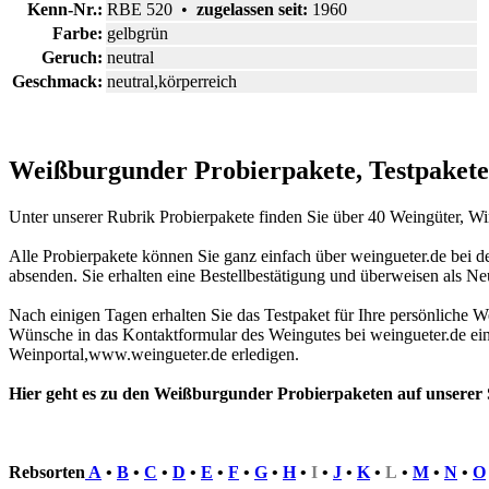
Kenn-Nr.:
RBE 520 •
zugelassen seit:
1960
Farbe:
gelbgrün
Geruch:
neutral
Geschmack:
neutral,körperreich
Weißburgunder Probierpakete, Testpakete 
Unter unserer Rubrik Probierpakete finden Sie über 40 Weingüter, W
Alle Probierpakete können Sie ganz einfach über weingueter.de bei d
absenden. Sie erhalten eine Bestellbestätigung und überweisen als 
Nach einigen Tagen erhalten Sie das Testpaket für Ihre persönliche W
Wünsche in das Kontaktformular des Weingutes bei weingueter.de ei
Weinportal,www.weingueter.de erledigen.
Hier geht es zu den Weißburgunder Probierpaketen auf unserer 
Rebsorten
A
•
B
•
C
•
D
•
E
•
F
•
G
•
H
•
I
•
J
•
K
•
L
•
M
•
N
•
O