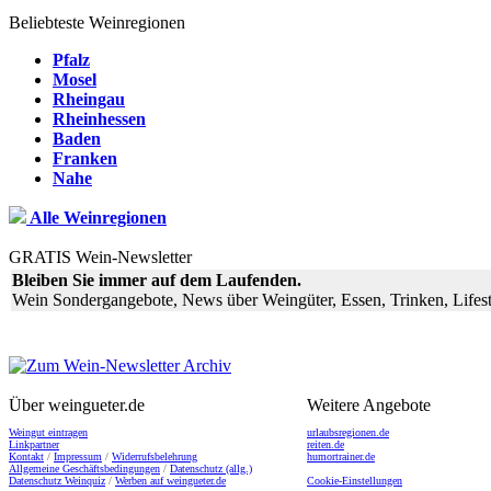
Beliebteste Weinregionen
Pfalz
Mosel
Rheingau
Rheinhessen
Baden
Franken
Nahe
Alle Weinregionen
GRATIS Wein-Newsletter
Bleiben Sie immer auf dem Laufenden.
Wein Sondergangebote, News über Weingüter, Essen, Trinken, Lifest
Über weingueter.de
Weitere Angebote
Weingut eintragen
urlaubsregionen.de
Linkpartner
reiten.de
Kontakt
/
Impressum
/
Widerrufsbelehrung
humortrainer.de
Allgemeine Geschäftsbedingungen
/
Datenschutz (allg.)
Datenschutz Weinquiz
/
Werben auf weingueter.de
Cookie-Einstellungen