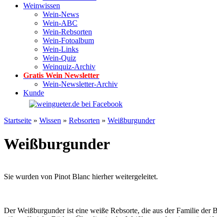
Weinwissen
Wein-News
Wein-ABC
Wein-Rebsorten
Wein-Fotoalbum
Wein-Links
Wein-Quiz
Weinquiz-Archiv
Gratis Wein Newsletter
Wein-Newsletter-Archiv
Kunde
Startseite
»
Wissen
»
Rebsorten
»
Weißburgunder
Weißburgunder
Sie wurden von Pinot Blanc hierher weitergeleitet.
Der Weißburgunder ist eine weiße Rebsorte, die aus der Familie der 