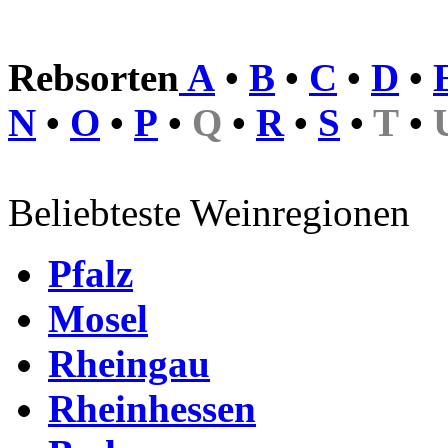
Rebsorten
A
•
B
•
C
•
D
•
N
•
O
•
P
•
Q
•
R
•
S
•
T
•
Beliebteste Weinregionen
Pfalz
Mosel
Rheingau
Rheinhessen