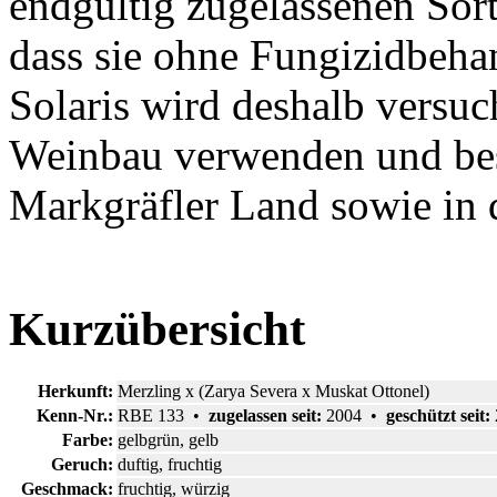
endgültig zugelassenen Sort
dass sie ohne Fungizidbeha
Solaris wird deshalb versuc
Weinbau verwenden und be
Markgräfler Land sowie in d
Kurzübersicht
Herkunft:
Merzling x (Zarya Severa x Muskat Ottonel)
Kenn-Nr.:
RBE 133 •
zugelassen seit:
2004 •
geschützt seit:
Farbe:
gelbgrün, gelb
Geruch:
duftig, fruchtig
Geschmack:
fruchtig, würzig