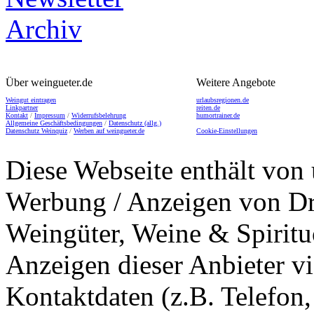
Über weingueter.de
Weitere Angebote
Weingut eintragen
urlaubsregionen.de
Linkpartner
reiten.de
Kontakt
/
Impressum
/
Widerrufsbelehrung
humortrainer.de
Allgemeine Geschäftsbedingungen
/
Datenschutz (allg.)
Datenschutz Weinquiz
/
Werben auf weingueter.de
Cookie-Einstellungen
Diese Webseite enthält von 
Werbung / Anzeigen von Dri
Weingüter, Weine & Spiritu
Anzeigen dieser Anbieter v
Kontaktdaten (z.B. Telefon