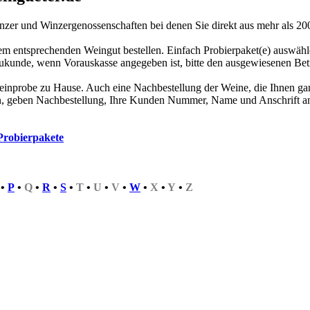
inzer und Winzergenossenschaften bei denen Sie direkt aus mehr als 2
em entsprechenden Weingut bestellen. Einfach Probierpaket(e) auswähl
Neukunde, wenn Vorauskasse angegeben ist, bitte den ausgewiesenen Be
einprobe zu Hause. Auch eine Nachbestellung der Weine, die Ihnen ganz
n, geben Nachbestellung, Ihre Kunden Nummer, Name und Anschrift an
Probierpakete
•
P
•
Q
•
R
•
S
•
T
•
U
•
V
•
W
•
X
•
Y
•
Z