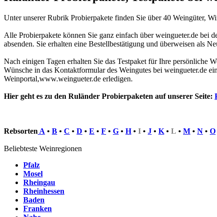
Unter unserer Rubrik Probierpakete finden Sie über 40 Weingüter, W
Alle Probierpakete können Sie ganz einfach über weingueter.de bei d
absenden. Sie erhalten eine Bestellbestätigung und überweisen als 
Nach einigen Tagen erhalten Sie das Testpaket für Ihre persönliche W
Wünsche in das Kontaktformular des Weingutes bei weingueter.de ei
Weinportal,www.weingueter.de erledigen.
Hier geht es zu den Ruländer Probierpaketen auf unserer Seite:
Rebsorten
A
•
B
•
C
•
D
•
E
•
F
•
G
•
H
•
I
•
J
•
K
•
L
•
M
•
N
•
O
Beliebteste Weinregionen
Pfalz
Mosel
Rheingau
Rheinhessen
Baden
Franken