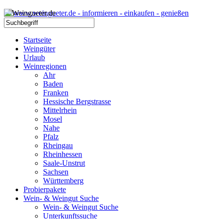
Startseite
Weingüter
Urlaub
Weinregionen
Ahr
Baden
Franken
Hessische Bergstrasse
Mittelrhein
Mosel
Nahe
Pfalz
Rheingau
Rheinhessen
Saale-Unstrut
Sachsen
Württemberg
Probierpakete
Wein- & Weingut Suche
Wein- & Weingut Suche
Unterkunftssuche