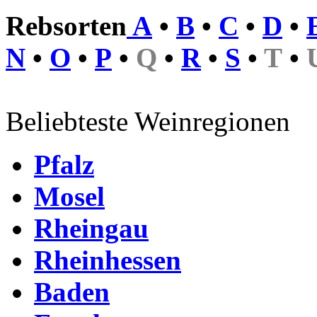
Rebsorten
A
•
B
•
C
•
D
•
N
•
O
•
P
•
Q
•
R
•
S
•
T
•
Beliebteste Weinregionen
Pfalz
Mosel
Rheingau
Rheinhessen
Baden