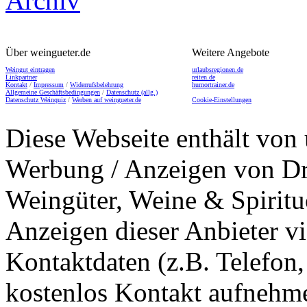
Über weingueter.de
Weitere Angebote
Weingut eintragen
urlaubsregionen.de
Linkpartner
reiten.de
Kontakt
/
Impressum
/
Widerrufsbelehrung
humortrainer.de
Allgemeine Geschäftsbedingungen
/
Datenschutz (allg.)
Datenschutz Weinquiz
/
Werben auf weingueter.de
Cookie-Einstellungen
Diese Webseite enthält von 
Werbung / Anzeigen von Dri
Weingüter, Weine & Spiritu
Anzeigen dieser Anbieter v
Kontaktdaten (z.B. Telefon
kostenlos Kontakt aufnehme