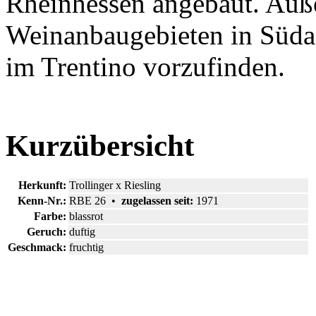
Rheinhessen angebaut. Auße
Weinanbaugebieten in Süda
im Trentino vorzufinden.
Kurzübersicht
Herkunft:
Trollinger x Riesling
Kenn-Nr.:
RBE 26 •
zugelassen seit:
1971
Farbe:
blassrot
Geruch:
duftig
Geschmack:
fruchtig