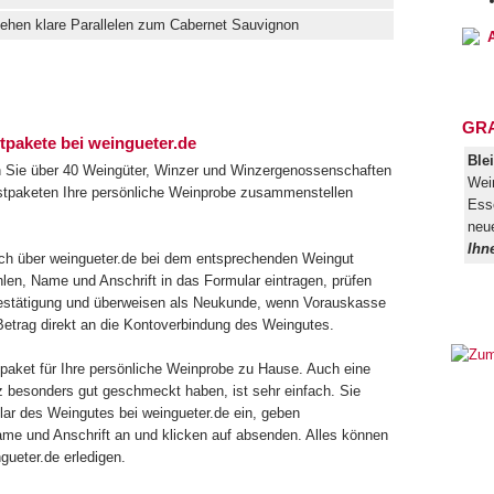
ehen klare Parallelen zum Cabernet Sauvignon
A
GRA
tpakete bei weingueter.de
Ble
en Sie über 40 Weingüter, Winzer und Winzergenossenschaften
Wei
estpaketen Ihre persönliche Weinprobe zusammenstellen
Esse
neu
Ihn
ach über weingueter.de bei dem entsprechenden Weingut
hlen, Name und Anschrift in das Formular eintragen, prüfen
bestätigung und überweisen als Neukunde, wenn Vorauskasse
Betrag direkt an die Kontoverbindung des Weingutes.
paket für Ihre persönliche Weinprobe zu Hause. Auch eine
z besonders gut geschmeckt haben, ist sehr einfach. Sie
lar des Weingutes bei weingueter.de ein, geben
e und Anschrift an und klicken auf absenden. Alles können
ueter.de erledigen.