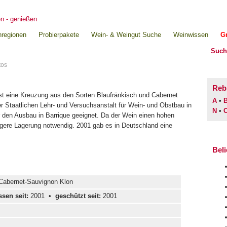
regionen
Probierpakete
Wein- & Weingut Suche
Weinwissen
Gr
tos
Reb
ist eine Kreuzung aus den Sorten Blaufränkisch und Cabernet
A
•
 Staatlichen Lehr- und Versuchsanstalt für Wein- und Obstbau in
N
•
r den Ausbau in Barrique geeignet. Da der Wein einen hohen
ängere Lagerung notwendig. 2001 gab es in Deutschland eine
Bel
 Cabernet-Sauvignon Klon
sen seit:
2001 •
geschützt seit:
2001