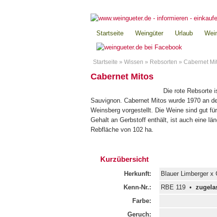
Startseite
Weingüter
Urlaub
Wein
Startseite
»
Wissen
»
Rebsorten
»
Cabernet Mi
Cabernet Mitos
Die rote Rebsorte 
Sauvignon. Cabernet Mitos wurde 1970 an der
Weinsberg vorgestellt. Die Weine sind gut fü
Gehalt an Gerbstoff enthält, ist auch eine l
Rebfläche von 102 ha.
Kurzübersicht
Herkunft:
Blauer Limberger x
Kenn-Nr.:
RBE 119 •
zugelas
Farbe:
Geruch: