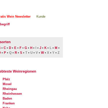
atis Wein Newsletter
Kunde
sorten
B
•
C
•
D
•
E
•
F
•
G
•
H
•
I
•
J
•
K
•
L
•
M
•
O
•
P
•
Q
•
R
•
S
•
T
•
U
•
V
•
W
•
X
•
Y
•
Z
iebteste Weinregionen
Pfalz
Mosel
Rheingau
Rheinhessen
Baden
Franken