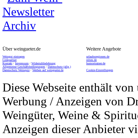
Über weingueter.de
Weitere Angebote
Weingut eintragen
urlaubsregionen.de
Linkpartner
reiten.de
Kontakt
/
Impressum
/
Widerrufsbelehrung
humortrainer.de
Allgemeine Geschäftsbedingungen
/
Datenschutz (allg.)
Datenschutz Weinquiz
/
Werben auf weingueter.de
Cookie-Einstellungen
Diese Webseite enthält von 
Werbung / Anzeigen von Dri
Weingüter, Weine & Spiritu
Anzeigen dieser Anbieter v