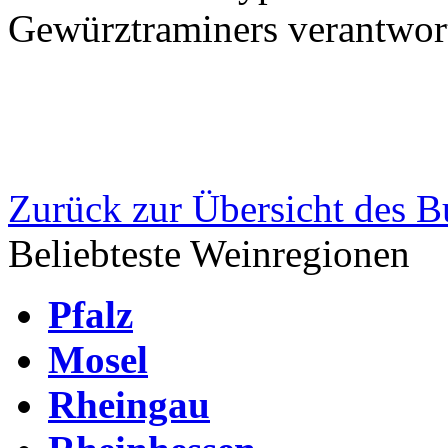
Gewürztraminers verantwortl
Zurück zur Übersicht des B
Beliebteste Weinregionen
Pfalz
Mosel
Rheingau