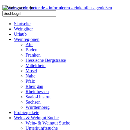
Startseite
Weingüter
Urlaub
Weinregionen
Ahr
Baden
Franken
Hessische Bergstrasse
Mittelrhein
Mosel
Nahe
Pfalz
Rheingau
Rheinhessen
Saale-Unstrut
Sachsen
Württemberg
Probierpakete
Wein- & Weingut Suche
Wein- & Weingut Suche
Unterkunftssuche