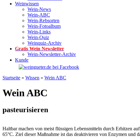
Weinwissen
Wein-News
Wein-ABC
Wein-Rebsorten
Wein-Fotoalbum
Wein-Links
Wein-Quiz
Weinquiz-Archiv
Gratis Wein Newsletter
Wein-Newsletter-Archiv
Kunde
Startseite
»
Wissen
»
Wein ABC
Wein ABC
pasteurisieren
Haltbar machen von meist flüssigen Lebensmitteln durch Erhitzen auf
65°C. Ziel dieser Maßnahme ist das deaktivieren von Enzymen und 