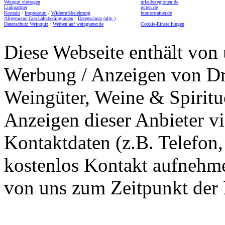
Weingut eintragen
urlaubsregionen.de
Linkpartner
reiten.de
Kontakt
/
Impressum
/
Widerrufsbelehrung
humortrainer.de
Allgemeine Geschäftsbedingungen
/
Datenschutz (allg.)
Datenschutz Weinquiz
/
Werben auf weingueter.de
Cookie-Einstellungen
Diese Webseite enthält von 
Werbung / Anzeigen von Dri
Weingüter, Weine & Spiritu
Anzeigen dieser Anbieter v
Kontaktdaten (z.B. Telefon
kostenlos Kontakt aufnehme
von uns zum Zeitpunkt der E