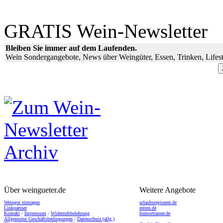
GRATIS Wein-Newsletter
Bleiben Sie immer auf dem Laufenden.
Wein Sondergangebote, News über Weingüter, Essen, Trinken, Lifest
Über weingueter.de
Weitere Angebote
Weingut eintragen
urlaubsregionen.de
Linkpartner
reiten.de
Kontakt
/
Impressum
/
Widerrufsbelehrung
humortrainer.de
Allgemeine Geschäftsbedingungen
/
Datenschutz (allg.)