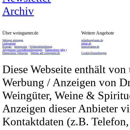
Über weingueter.de
Weitere Angebote
Weingut eintragen
urlaubsregionen.de
Linkpartner
reiten.de
Kontakt
/
Impressum
/
Widerrufsbelehrung
humortrainer.de
Allgemeine Geschäftsbedingungen
/
Datenschutz (allg.)
Datenschutz Weinquiz
/
Werben auf weingueter.de
Cookie-Einstellungen
Diese Webseite enthält von 
Werbung / Anzeigen von Dri
Weingüter, Weine & Spiritu
Anzeigen dieser Anbieter v
Kontaktdaten (z.B. Telefon