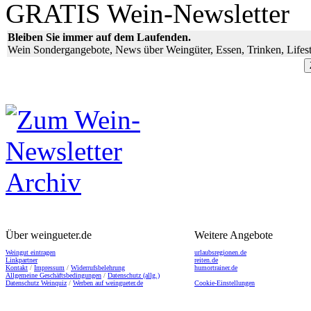
GRATIS Wein-Newsletter
Bleiben Sie immer auf dem Laufenden.
Wein Sondergangebote, News über Weingüter, Essen, Trinken, Lifest
Über weingueter.de
Weitere Angebote
Weingut eintragen
urlaubsregionen.de
Linkpartner
reiten.de
Kontakt
/
Impressum
/
Widerrufsbelehrung
humortrainer.de
Allgemeine Geschäftsbedingungen
/
Datenschutz (allg.)
Datenschutz Weinquiz
/
Werben auf weingueter.de
Cookie-Einstellungen