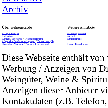
Über weingueter.de
Weitere Angebote
Weingut eintragen
urlaubsregionen.de
Linkpartner
reiten.de
Kontakt
/
Impressum
/
Widerrufsbelehrung
humortrainer.de
Allgemeine Geschäftsbedingungen
/
Datenschutz (allg.)
Datenschutz Weinquiz
/
Werben auf weingueter.de
Cookie-Einstellungen
Diese Webseite enthält von 
Werbung / Anzeigen von Dri
Weingüter, Weine & Spiritu
Anzeigen dieser Anbieter v
Kontaktdaten (z.B. Telefon