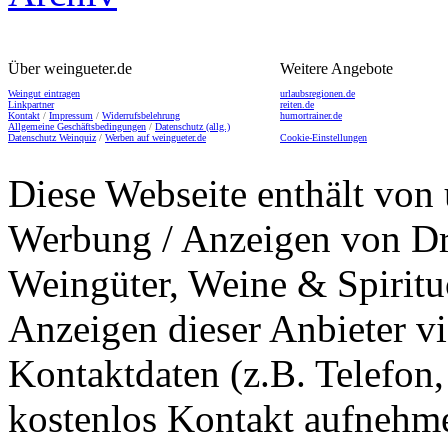
Über weingueter.de
Weitere Angebote
Weingut eintragen
urlaubsregionen.de
Linkpartner
reiten.de
Kontakt
/
Impressum
/
Widerrufsbelehrung
humortrainer.de
Allgemeine Geschäftsbedingungen
/
Datenschutz (allg.)
Datenschutz Weinquiz
/
Werben auf weingueter.de
Cookie-Einstellungen
Diese Webseite enthält von 
Werbung / Anzeigen von Dri
Weingüter, Weine & Spiritu
Anzeigen dieser Anbieter v
Kontaktdaten (z.B. Telefon
kostenlos Kontakt aufnehme