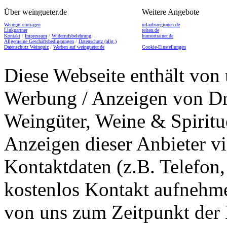
Über weingueter.de
Weitere Angebote
Weingut eintragen
urlaubsregionen.de
Linkpartner
reiten.de
Kontakt
/
Impressum
/
Widerrufsbelehrung
humortrainer.de
Allgemeine Geschäftsbedingungen
/
Datenschutz (allg.)
Datenschutz Weinquiz
/
Werben auf weingueter.de
Cookie-Einstellungen
Diese Webseite enthält von 
Werbung / Anzeigen von Dri
Weingüter, Weine & Spiritu
Anzeigen dieser Anbieter v
Kontaktdaten (z.B. Telefon
kostenlos Kontakt aufnehme
von uns zum Zeitpunkt der E