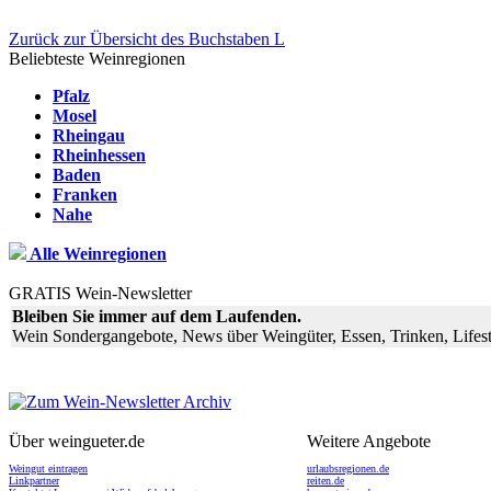
Zurück zur Übersicht des Buchstaben L
Beliebteste Weinregionen
Pfalz
Mosel
Rheingau
Rheinhessen
Baden
Franken
Nahe
Alle Weinregionen
GRATIS Wein-Newsletter
Bleiben Sie immer auf dem Laufenden.
Wein Sondergangebote, News über Weingüter, Essen, Trinken, Lifest
Über weingueter.de
Weitere Angebote
Weingut eintragen
urlaubsregionen.de
Linkpartner
reiten.de