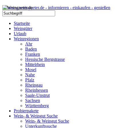
Startseite
Weingüter
Urlaub
Weinregionen
Ahr
Baden
Franken
Hessische Bergstrasse
Mittelrhein
Mosel
Nahe
Pfalz
Rheingau
Rheinhessen
Saale-Unstrut
Sachsen
Württemberg
Probierpakete
Wein- & Weingut Suche
Wein- & Weingut Suche
Unterkunftssuche