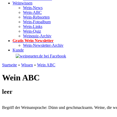
Weinwissen
Wein-News
Wein-ABC
Wein-Rebsorten
Wein-Fotoalbum
Wein-Links
Wein-Quiz
Weinquiz-Archiv
Gratis Wein Newsletter
Wein-Newsletter-Archiv
Kunde
Startseite
»
Wissen
»
Wein ABC
Wein ABC
leer
Begriff der Weinansprache: Dünn und geschmacksarm. Weine, die we