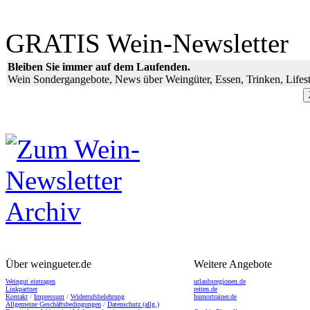
GRATIS Wein-Newsletter
Bleiben Sie immer auf dem Laufenden.
Wein Sondergangebote, News über Weingüter, Essen, Trinken, Lifest
Über weingueter.de
Weitere Angebote
Weingut eintragen
urlaubsregionen.de
Linkpartner
reiten.de
Kontakt
/
Impressum
/
Widerrufsbelehrung
humortrainer.de
Allgemeine Geschäftsbedingungen
/
Datenschutz (allg.)