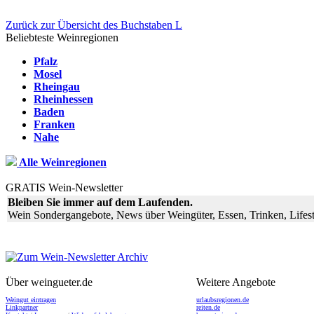
Zurück zur Übersicht des Buchstaben L
Beliebteste Weinregionen
Pfalz
Mosel
Rheingau
Rheinhessen
Baden
Franken
Nahe
Alle Weinregionen
GRATIS Wein-Newsletter
Bleiben Sie immer auf dem Laufenden.
Wein Sondergangebote, News über Weingüter, Essen, Trinken, Lifest
Über weingueter.de
Weitere Angebote
Weingut eintragen
urlaubsregionen.de
Linkpartner
reiten.de