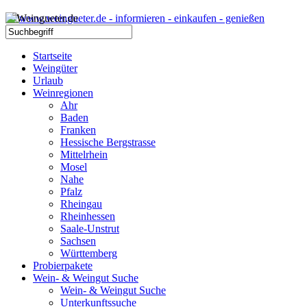
Startseite
Weingüter
Urlaub
Weinregionen
Ahr
Baden
Franken
Hessische Bergstrasse
Mittelrhein
Mosel
Nahe
Pfalz
Rheingau
Rheinhessen
Saale-Unstrut
Sachsen
Württemberg
Probierpakete
Wein- & Weingut Suche
Wein- & Weingut Suche
Unterkunftssuche