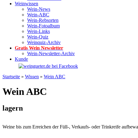
Weinwissen
Wein-News
Wein-ABC
Wein-Rebsorten
Wein-Fotoalbum
Wein-Links
Wein-Quiz
Weinquiz-Archiv
Gratis Wein Newsletter
Wein-Newsletter-Archiv
Kunde
Startseite
»
Wissen
»
Wein ABC
Wein ABC
lagern
Weine bis zum Erreichen der Füll-, Verkaufs- oder Trinkreife aufbew