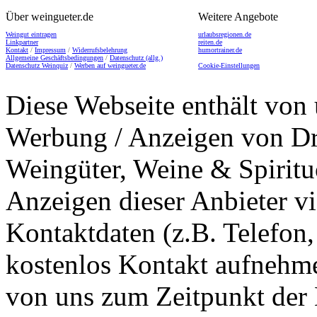
Über weingueter.de
Weitere Angebote
Weingut eintragen
urlaubsregionen.de
Linkpartner
reiten.de
Kontakt
/
Impressum
/
Widerrufsbelehrung
humortrainer.de
Allgemeine Geschäftsbedingungen
/
Datenschutz (allg.)
Datenschutz Weinquiz
/
Werben auf weingueter.de
Cookie-Einstellungen
Diese Webseite enthält von 
Werbung / Anzeigen von Dri
Weingüter, Weine & Spiritu
Anzeigen dieser Anbieter v
Kontaktdaten (z.B. Telefon
kostenlos Kontakt aufnehme
von uns zum Zeitpunkt der E