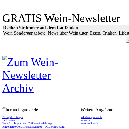
GRATIS Wein-Newsletter
Bleiben Sie immer auf dem Laufenden.
Wein Sondergangebote, News über Weingüter, Essen, Trinken, Lifest
Über weingueter.de
Weitere Angebote
Weingut eintragen
urlaubsregionen.de
Linkpartner
reiten.de
Kontakt
/
Impressum
/
Widerrufsbelehrung
humortrainer.de
Allgemeine Geschäftsbedingungen
/
Datenschutz (allg.)