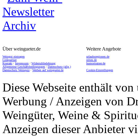
Über weingueter.de
Weitere Angebote
Weingut eintragen
urlaubsregionen.de
Linkpartner
reiten.de
Kontakt
/
Impressum
/
Widerrufsbelehrung
humortrainer.de
Allgemeine Geschäftsbedingungen
/
Datenschutz (allg.)
Datenschutz Weinquiz
/
Werben auf weingueter.de
Cookie-Einstellungen
Diese Webseite enthält von 
Werbung / Anzeigen von Dri
Weingüter, Weine & Spiritu
Anzeigen dieser Anbieter v