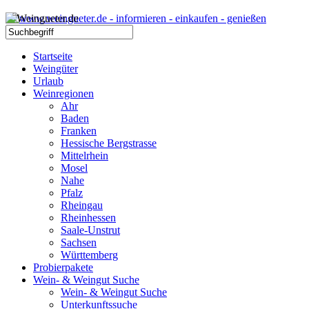
Startseite
Weingüter
Urlaub
Weinregionen
Ahr
Baden
Franken
Hessische Bergstrasse
Mittelrhein
Mosel
Nahe
Pfalz
Rheingau
Rheinhessen
Saale-Unstrut
Sachsen
Württemberg
Probierpakete
Wein- & Weingut Suche
Wein- & Weingut Suche
Unterkunftssuche