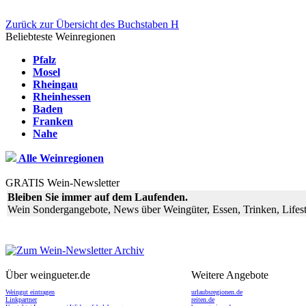
Zurück zur Übersicht des Buchstaben H
Beliebteste Weinregionen
Pfalz
Mosel
Rheingau
Rheinhessen
Baden
Franken
Nahe
Alle Weinregionen
GRATIS Wein-Newsletter
Bleiben Sie immer auf dem Laufenden.
Wein Sondergangebote, News über Weingüter, Essen, Trinken, Lifest
Über weingueter.de
Weitere Angebote
Weingut eintragen
urlaubsregionen.de
Linkpartner
reiten.de