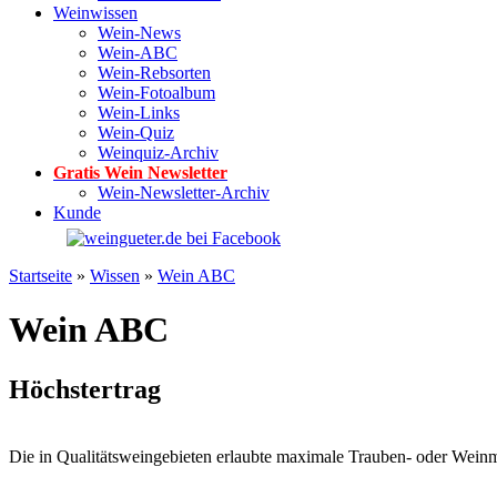
Weinwissen
Wein-News
Wein-ABC
Wein-Rebsorten
Wein-Fotoalbum
Wein-Links
Wein-Quiz
Weinquiz-Archiv
Gratis Wein Newsletter
Wein-Newsletter-Archiv
Kunde
Startseite
»
Wissen
»
Wein ABC
Wein ABC
Höchstertrag
Die in Qualitätsweingebieten erlaubte maximale Trauben- oder Wei