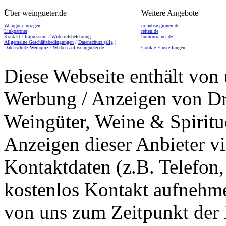
Über weingueter.de
Weitere Angebote
Weingut eintragen
urlaubsregionen.de
Linkpartner
reiten.de
Kontakt
/
Impressum
/
Widerrufsbelehrung
humortrainer.de
Allgemeine Geschäftsbedingungen
/
Datenschutz (allg.)
Datenschutz Weinquiz
/
Werben auf weingueter.de
Cookie-Einstellungen
Diese Webseite enthält von 
Werbung / Anzeigen von Dri
Weingüter, Weine & Spiritu
Anzeigen dieser Anbieter v
Kontaktdaten (z.B. Telefon
kostenlos Kontakt aufnehme
von uns zum Zeitpunkt der E