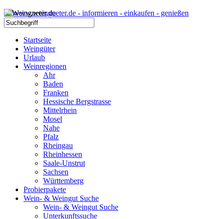
Startseite
Weingüter
Urlaub
Weinregionen
Ahr
Baden
Franken
Hessische Bergstrasse
Mittelrhein
Mosel
Nahe
Pfalz
Rheingau
Rheinhessen
Saale-Unstrut
Sachsen
Württemberg
Probierpakete
Wein- & Weingut Suche
Wein- & Weingut Suche
Unterkunftssuche