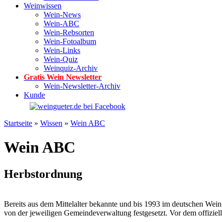
Weinwissen
Wein-News
Wein-ABC
Wein-Rebsorten
Wein-Fotoalbum
Wein-Links
Wein-Quiz
Weinquiz-Archiv
Gratis Wein Newsletter
Wein-Newsletter-Archiv
Kunde
Startseite
»
Wissen
»
Wein ABC
Wein ABC
Herbstordnung
Bereits aus dem Mittelalter bekannte und bis 1993 im deutschen Wei
von der jeweiligen Gemeindeverwaltung festgesetzt. Vor dem offiziel