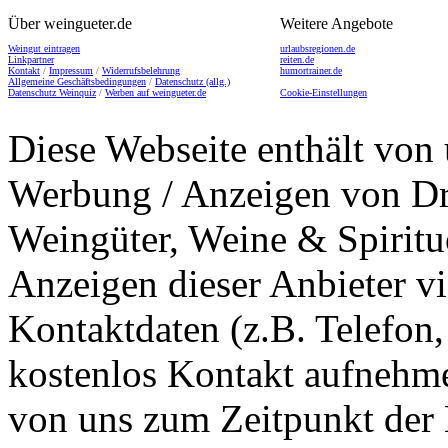
Über weingueter.de
Weitere Angebote
Weingut eintragen
urlaubsregionen.de
Linkpartner
reiten.de
Kontakt
/
Impressum
/
Widerrufsbelehrung
humortrainer.de
Allgemeine Geschäftsbedingungen
/
Datenschutz (allg.)
Datenschutz Weinquiz
/
Werben auf weingueter.de
Cookie-Einstellungen
Diese Webseite enthält von 
Werbung / Anzeigen von Dri
Weingüter, Weine & Spiritu
Anzeigen dieser Anbieter v
Kontaktdaten (z.B. Telefon
kostenlos Kontakt aufnehme
von uns zum Zeitpunkt der E