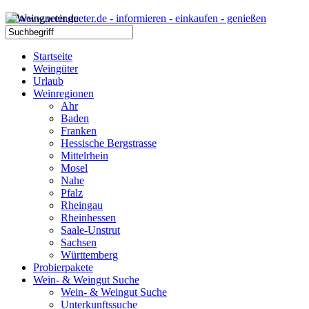
Startseite
Weingüter
Urlaub
Weinregionen
Ahr
Baden
Franken
Hessische Bergstrasse
Mittelrhein
Mosel
Nahe
Pfalz
Rheingau
Rheinhessen
Saale-Unstrut
Sachsen
Württemberg
Probierpakete
Wein- & Weingut Suche
Wein- & Weingut Suche
Unterkunftssuche