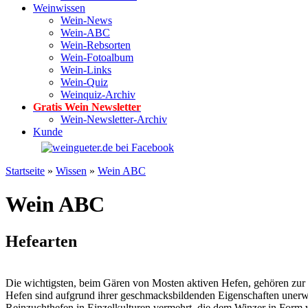
Weinwissen
Wein-News
Wein-ABC
Wein-Rebsorten
Wein-Fotoalbum
Wein-Links
Wein-Quiz
Weinquiz-Archiv
Gratis Wein Newsletter
Wein-Newsletter-Archiv
Kunde
Startseite
»
Wissen
»
Wein ABC
Wein ABC
Hefearten
Die wichtigsten, beim Gären von Mosten aktiven Hefen, gehören zur
Hefen sind aufgrund ihrer geschmacksbildenden Eigenschaften uner
Reinzuchthefen in Einzelkulturen vermehrt, die dem Winzer in Form