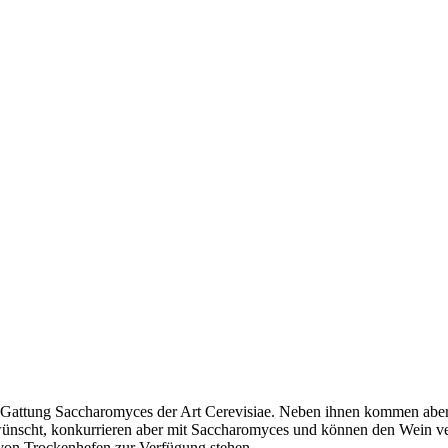
 Gattung Saccharomyces der Art Cerevisiae. Neben ihnen kommen aber 
wünscht, konkurrieren aber mit Saccharomyces und können den Wein v
 von Trockenhefen zur Verfügung stehen.