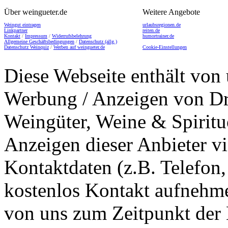
Über weingueter.de
Weitere Angebote
Weingut eintragen
urlaubsregionen.de
Linkpartner
reiten.de
Kontakt
/
Impressum
/
Widerrufsbelehrung
humortrainer.de
Allgemeine Geschäftsbedingungen
/
Datenschutz (allg.)
Datenschutz Weinquiz
/
Werben auf weingueter.de
Cookie-Einstellungen
Diese Webseite enthält von 
Werbung / Anzeigen von Dri
Weingüter, Weine & Spiritu
Anzeigen dieser Anbieter v
Kontaktdaten (z.B. Telefon
kostenlos Kontakt aufnehme
von uns zum Zeitpunkt der E