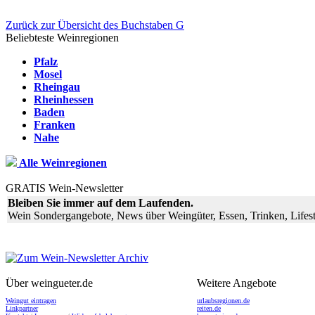
Zurück zur Übersicht des Buchstaben G
Beliebteste Weinregionen
Pfalz
Mosel
Rheingau
Rheinhessen
Baden
Franken
Nahe
Alle Weinregionen
GRATIS Wein-Newsletter
Bleiben Sie immer auf dem Laufenden.
Wein Sondergangebote, News über Weingüter, Essen, Trinken, Lifest
Über weingueter.de
Weitere Angebote
Weingut eintragen
urlaubsregionen.de
Linkpartner
reiten.de