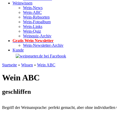
Weinwissen
Wein-News
Wein-ABC
Wein-Rebsorten
Wein-Fotoalbum
Wein-Links
Wein-Quiz
Weinquiz-Archiv
Gratis Wein Newsletter
Wein-Newsletter-Archiv
Kunde
Startseite
»
Wissen
»
Wein ABC
Wein ABC
geschliffen
Begriff der Weinansprache: perfekt gemacht, aber ohne individuellen 