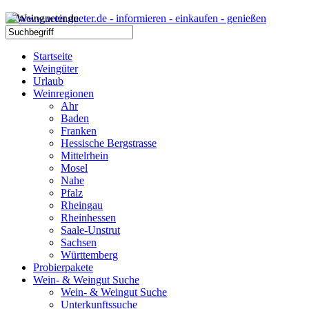
Startseite
Weingüter
Urlaub
Weinregionen
Ahr
Baden
Franken
Hessische Bergstrasse
Mittelrhein
Mosel
Nahe
Pfalz
Rheingau
Rheinhessen
Saale-Unstrut
Sachsen
Württemberg
Probierpakete
Wein- & Weingut Suche
Wein- & Weingut Suche
Unterkunftssuche